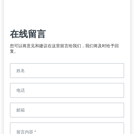
新
闻
动
态
在线留言
员
工
您可以将意见和建议在这里留言给我们，我们将及时给予回
天
复。
地
人
才
招
聘
半
岛
平
台