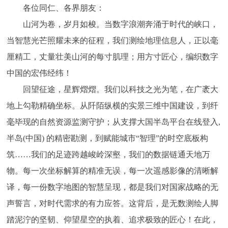
各位同仁、各界朋友：
我
们
山河为卷，岁月如梭。当数字浪潮奔涌于时代的峡口，
当智慧光芒照耀未来的征程，我们测绘地理信息人，正以毫
资
厘精工，丈量壮美山河的每寸肌理；用方寸匠心，编织数字
质
荣
中国的宏伟经纬！
誉
回望征途，星辉熠熠。我们以科技之光为笔，在广袤大
地上勾勒精确坐标。从阡陌纵横的实景三维中国建设，到纤
主
营
毫毕现的自然资源监测守护；从支撑大国半岛平台在线登入,
业
半岛(中国) 的精密勘测，到赋能城市“智理”的时空底板构
务
筑……我们的足迹跨越峻岭深壑，我们的数据链通天地万
项
物。每一次坐标解算的精准无误，每一次遥感影像的清晰解
目
译，每一份数字地图的智慧呈现，都是我们对国家战略的无
案
声誓言，对时代需求的有力应答。这背后，是无数测绘人脚
例
踏泥泞的坚韧、仰望星空的执着、追求极致的匠心！在此，